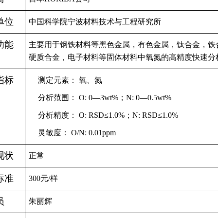
单位
中国科学院宁波材料技术与工程研究所
功能
主要用于钢铁材料等黑色金属，有色金属，钛合金，铁
硬质合金，电子材料等固体材料中氧氮的高精度快速分
指标
测定元素： 氧、氮
分析范围： O: 0—3wt%；N: 0—0.5wt%
分析精度： O: RSD≤1.0%；N: RSD≤1.0%
灵敏度： O/N: 0.01ppm
现状
正常
标准
300元/样
员
朱丽辉