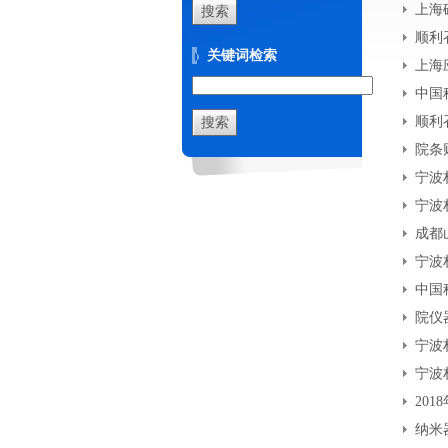
上海
顺利
关键词检索
上海
中国
顺利
院条
宁波
宁波
成都
宁波
中国
院仪
宁波
宁波
20
纳米