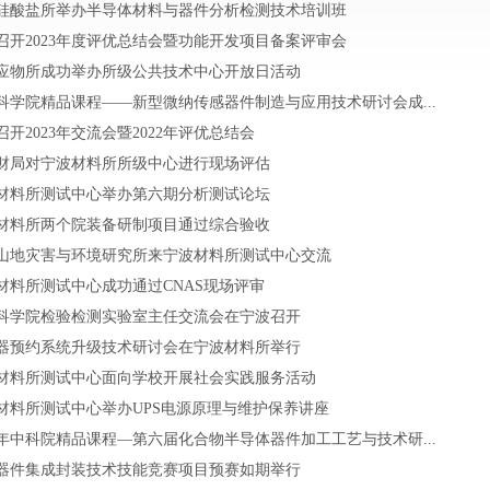
硅酸盐所举办半导体材料与器件分析检测技术培训班
召开2023年度评优总结会暨功能开发项目备案评审会
应物所成功举办所级公共技术中心开放日活动
科学院精品课程——新型微纳传感器件制造与应用技术研讨会成...
召开2023年交流会暨2022年评优总结会
财局对宁波材料所所级中心进行现场评估
材料所测试中心举办第六期分析测试论坛
材料所两个院装备研制项目通过综合验收
山地灾害与环境研究所来宁波材料所测试中心交流
材料所测试中心成功通过CNAS现场评审
科学院检验检测实验室主任交流会在宁波召开
器预约系统升级技术研讨会在宁波材料所举行
材料所测试中心面向学校开展社会实践服务活动
材料所测试中心举办UPS电源原理与维护保养讲座
18年中科院精品课程—第六届化合物半导体器件加工工艺与技术研...
器件集成封装技术技能竞赛项目预赛如期举行